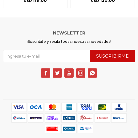
119,00
120,00
USD
USD
NEWSLETTER
¡Suscribite y recibí todas nuestras novedades!
SUSCRIBIRME




