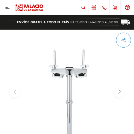

ENVIAR