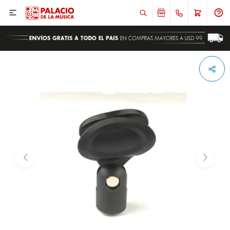

ENVIAR