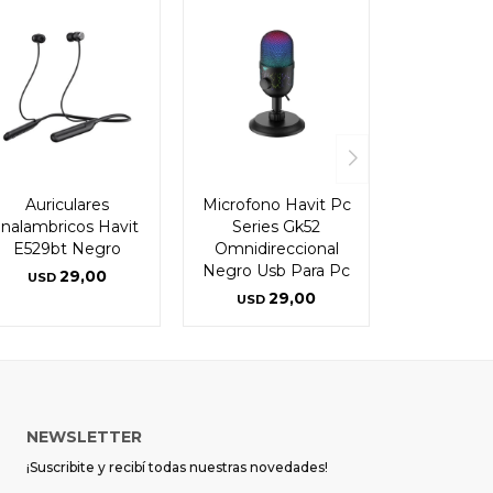
Auriculares
Microfono Havit Pc
Inalambricos Havit
Series Gk52
E529bt Negro
Omnidireccional
Negro Usb Para Pc
29,00
USD
29,00
USD
NEWSLETTER
¡Suscribite y recibí todas nuestras novedades!