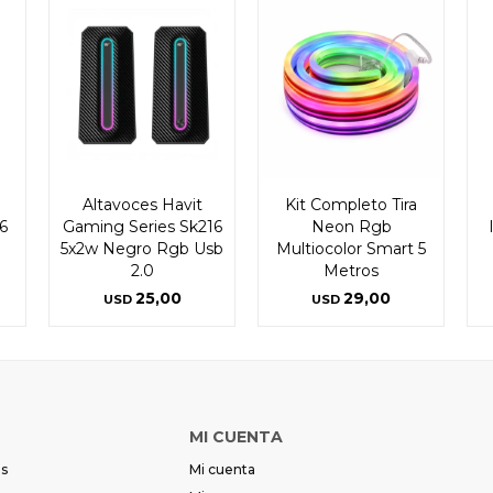
Altavoces Havit
Kit Completo Tira
6
Gaming Series Sk216
Neon Rgb
5x2w Negro Rgb Usb
Multiocolor Smart 5
2.0
Metros
25,00
29,00
USD
USD
MI CUENTA
es
Mi cuenta