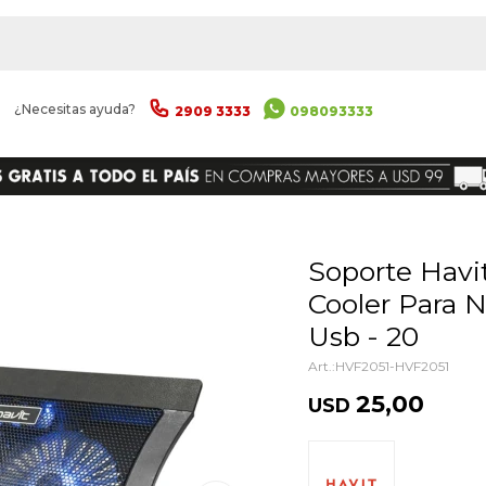
|
¿Necesitas ayuda?
2909 3333
098093333
ENVIAR
Soporte Havit Hv-f2051 Bandeja
Cooler Para 
Usb - 20
HVF2051-HVF2051
25,00
USD