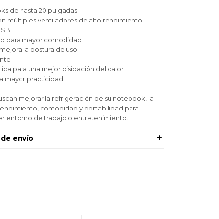
ks de hasta 20 pulgadas
on múltiples ventiladores de alto rendimiento
USB
oso para mayor comodidad
ejora la postura de uso
ente
ica para una mejor disipación del calor
a mayor practicidad
uscan mejorar la refrigeración de su notebook, la
rendimiento, comodidad y portabilidad para
r entorno de trabajo o entretenimiento.
 de envío