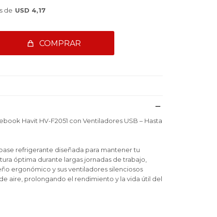
s de
USD 4,17
COMPRAR
ebook Havit HV-F2051 con Ventiladores USB – Hasta
 base refrigerante diseñada para mantener tu
ra óptima durante largas jornadas de trabajo,
eño ergonómico y sus ventiladores silenciosos
de aire, prolongando el rendimiento y la vida útil del