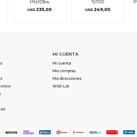
Hts108w
Ts700
P
235,00
249,00
USD
USD
MI CUENTA
es
Mi cuenta
Mis compras
es
Mis direcciones
écnico
Wish List
m
tes