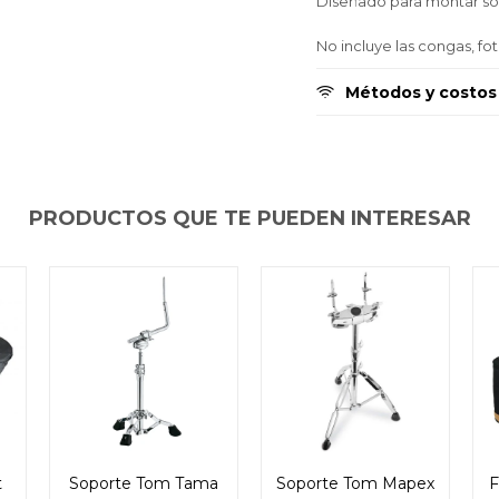
Diseñado para montar so
Continuar
Continuar
Continuar
No incluye las congas, foto
Métodos y costos
PRODUCTOS QUE TE PUEDEN INTERESAR
t
Soporte Tom Tama
Soporte Tom Mapex
F