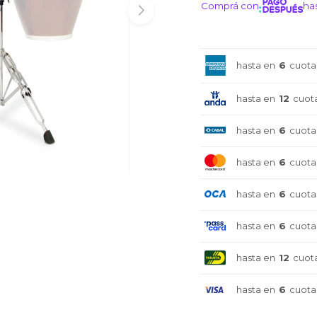
Comprá con
has
¡ME I
hasta en
6
cuota
hasta en
12
cuot
hasta en
6
cuota
hasta en
6
cuota
hasta en
6
cuota
hasta en
6
cuota
hasta en
12
cuot
hasta en
6
cuota