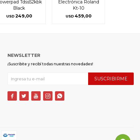
owerpad Tdss52kbk
Electrónica Roland
Black
Kt-10
249,00
459,00
USD
USD
NEWSLETTER
¡Suscribite y recibí todas nuestras novedades!
SUSCRIBIRME




