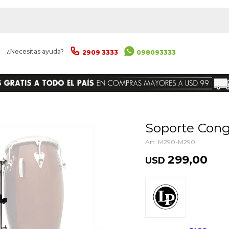
|
¿Necesitas ayuda?
2909 3333
098093333
ENVIAR
Soporte Con
M290-M290
299,00
USD