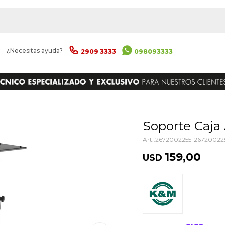
|
¿Necesitas ayuda?
2909 3333
098093333
ENVIAR
Soporte Caj
2672002255-26720022
159,00
USD