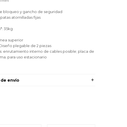
45 mm
o de bloqueo y gancho de seguridad
atas atornilladas fijas
*: 35kg
ínea superior
 Diseño plegable de 2 piezas
s: enrutamiento interno de cables posible; placa de
ma; para uso estacionario
 de envío