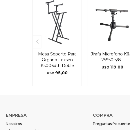
Mesa Soporte Para
Jirafa Microfono K
Organo Lexsen
25950 5/8¨
Ks006dth Doble
119,00
USD
95,00
USD
EMPRESA
COMPRA
Nosotros
Preguntas frecuent