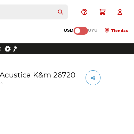
USD
UYU
Tiendas
a Acustica K&m 26720
55