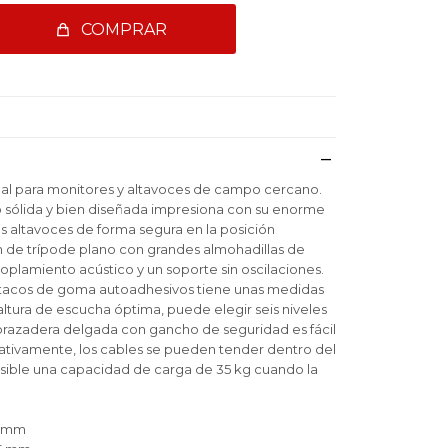
COMPRAR
nal para monitores y altavoces de campo cercano.
 sólida y bien diseñada impresiona con su enorme
s altavoces de forma segura en la posición
 de trípode plano con grandes almohadillas de
plamiento acústico y un soporte sin oscilaciones.
 tacos de goma autoadhesivos tiene unas medidas
altura de escucha óptima, puede elegir seis niveles
abrazadera delgada con gancho de seguridad es fácil
ativamente, los cables se pueden tender dentro del
posible una capacidad de carga de 35 kg cuando la
90mm