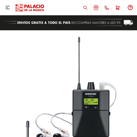

ENVIAR