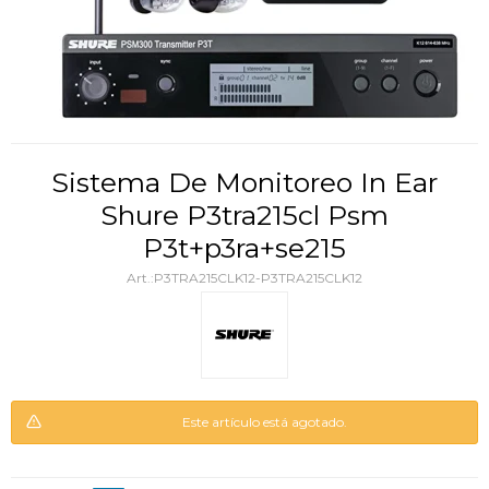
Sistema De Monitoreo In Ear
Shure P3tra215cl Psm
P3t+p3ra+se215
P3TRA215CLK12-P3TRA215CLK12
Este artículo está agotado.