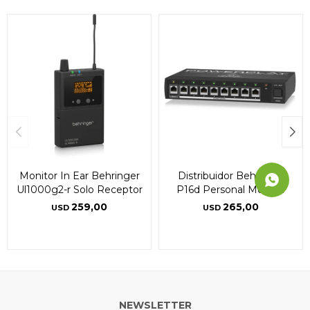
Continuar
Continuar
Continuar
Monitor In Ear Behringer
Distribuidor Behringer
Ul1000g2-r Solo Receptor
P16d Personal Monitor
259,00
265,00
USD
USD
NEWSLETTER