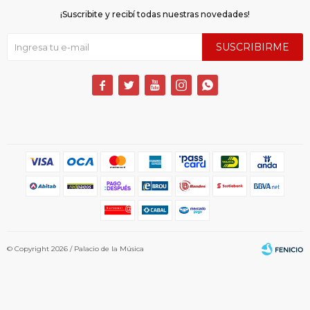
¡Suscribite y recibí todas nuestras novedades!
SUSCRIBIRME





© Copyright 2026 / Palacio de la Música