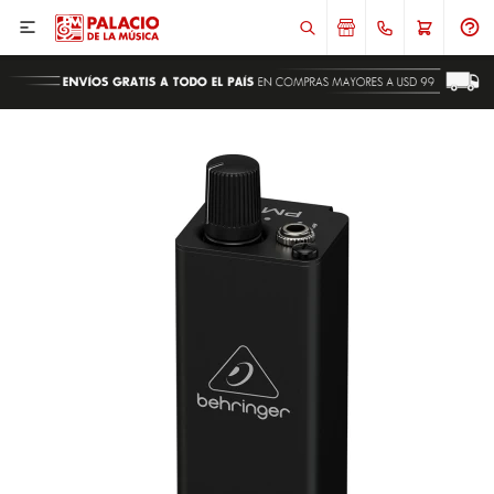

ENVIAR