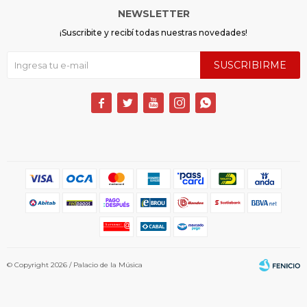
NEWSLETTER
¡Suscribite y recibí todas nuestras novedades!
SUSCRIBIRME





© Copyright 2026 / Palacio de la Música