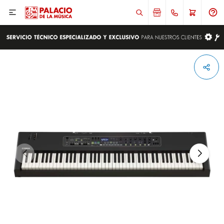

ENVIAR