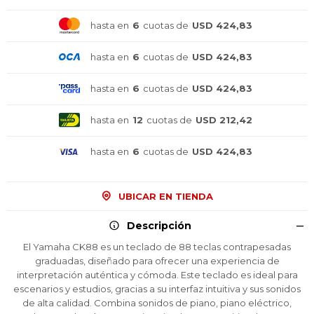
hasta en
6
cuotas de
USD 424,83
hasta en
6
cuotas de
USD 424,83
hasta en
6
cuotas de
USD 424,83
hasta en
12
cuotas de
USD 212,42
hasta en
6
cuotas de
USD 424,83
UBICAR EN TIENDA
Descripción
El Yamaha CK88 es un teclado de 88 teclas contrapesadas
graduadas, diseñado para ofrecer una experiencia de
interpretación auténtica y cómoda. Este teclado es ideal para
escenarios y estudios, gracias a su interfaz intuitiva y sus sonidos
de alta calidad. Combina sonidos de piano, piano eléctrico,
¡Sumate a la forma más ágil de
¡Sumate a la forma más ágil de
¡Sumate a la forma más ágil de