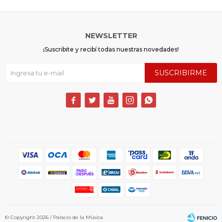
NEWSLETTER
¡Suscribite y recibí todas nuestras novedades!
SUSCRIBIRME





© Copyright 2026 / Palacio de la Música