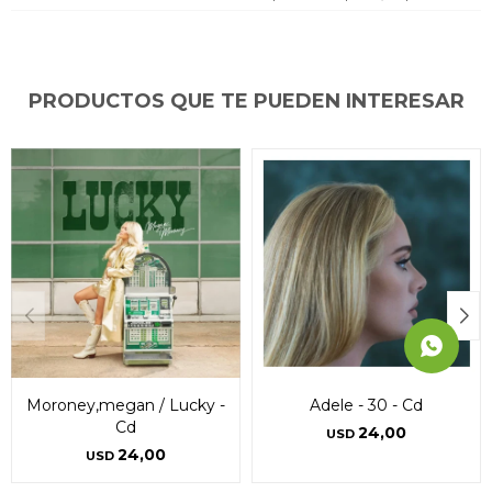
puede variar por comercio
puede variar por comercio
puede variar por comercio
Día
Día
Día
Mes
Mes
Mes
Año
Año
Año
Continuar
Continuar
Continuar
PRODUCTOS QUE TE PUEDEN INTERESAR
Moroney,megan / Lucky -
Adele - 30 - Cd
Cd
24,00
USD
24,00
USD