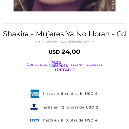
Shakira - Mujeres Ya No Lloran - Cd
196588809620-196588809620
24,00
USD
Comprá con
hasta en 12 cuotas
+DETALLE
¡ME INTERESA!
hasta en
6
cuotas de
USD 4
hasta en
12
cuotas de
USD 2
hasta en
6
cuotas de
USD 4