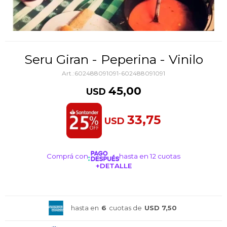
Seru Giran - Peperina - Vinilo
602488091091-602488091091
45,00
USD
33,75
USD
Comprá con
hasta en 12 cuotas
+DETALLE
¡ME INTERESA!
hasta en
6
cuotas de
USD 7,50