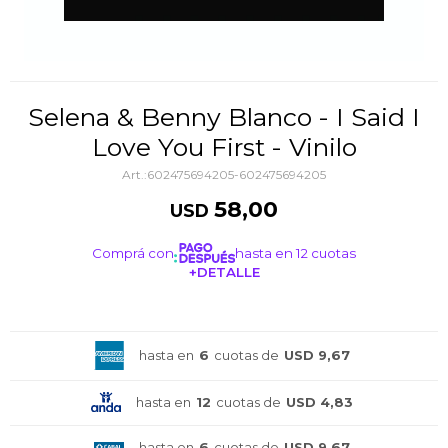
Selena & Benny Blanco - I Said I
Love You First - Vinilo
602475694205-602475694205
58,00
USD
Comprá con
hasta en 12 cuotas
+DETALLE
¡ME INTERESA!
hasta en
6
cuotas de
USD 9,67
hasta en
12
cuotas de
USD 4,83
hasta en
6
cuotas de
USD 9,67