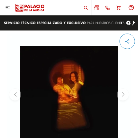

ENVIAR