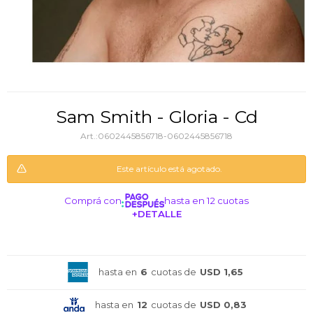
Sam Smith - Gloria - Cd
0602445856718-0602445856718
Este artículo está agotado.
Comprá con
hasta en 12 cuotas
+DETALLE
¡ME INTERESA!
hasta en
6
cuotas de
USD 1,65
hasta en
12
cuotas de
USD 0,83