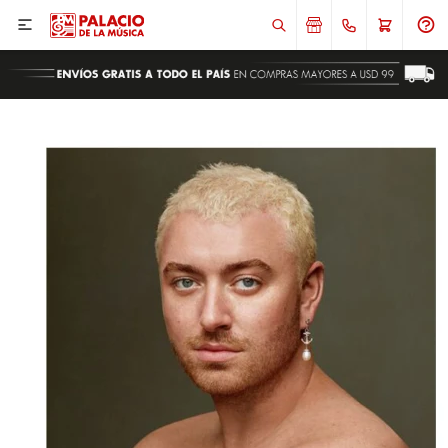

ENVIAR