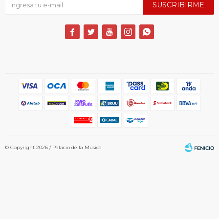
SUSCRIBIRME





© Copyright 2026 / Palacio de la Música
Fenicio