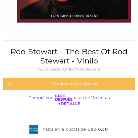
Rod Stewart - The Best Of Rod
Stewart - Vinilo
075992603416-075992603416
Este artículo está agotado.
Comprá con
hasta en 12 cuotas
+DETALLE
¡ME INTERESA!
hasta en
6
cuotas de
USD 6,50