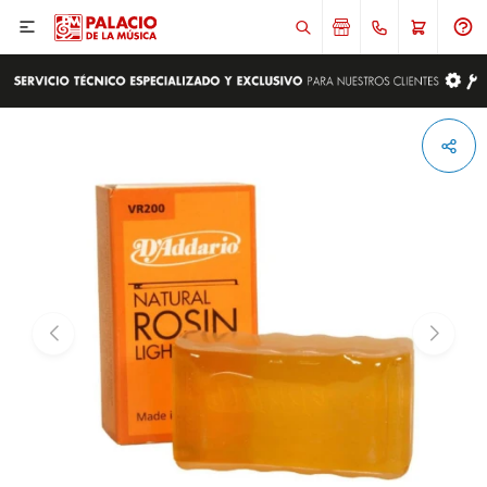

ENVIAR