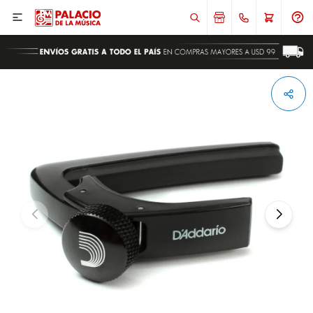

ENVIAR