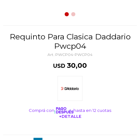
Requinto Para Clasica Daddario
Pwcp04
PWCP04-PWCP04
30,00
USD
Comprá con
hasta en 12 cuotas
+DETALLE
¡ME INTERESA!