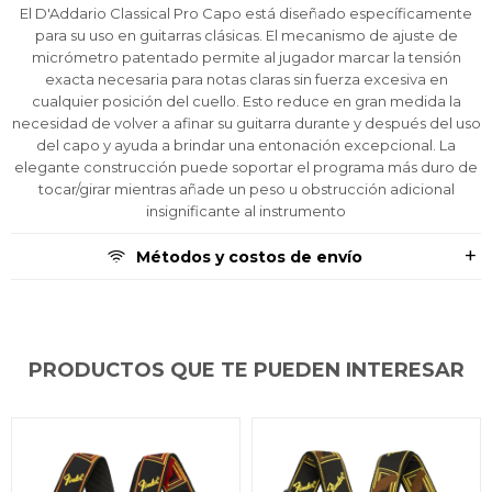
El D'Addario Classical Pro Capo está diseñado específicamente
tarjeta de crédito
tarjeta de crédito
tarjeta de crédito
Parece que no tenes oferta, lamentamos
Parece que no tenes oferta, lamentamos
Parece que no tenes oferta, lamentamos
¡Algo salió mal!
¡Algo salió mal!
¡Algo salió mal!
¡Tenés hasta
¡Tenés hasta
¡Tenés hasta
para comprar en las cuotas que
para comprar en las cuotas que
para comprar en las cuotas que
para su uso en guitarras clásicas. El mecanismo de ajuste de
el inconveniente, por cualquier duda
el inconveniente, por cualquier duda
el inconveniente, por cualquier duda
Por favor intenta nuevamente mas tarde.
Por favor intenta nuevamente mas tarde.
Por favor intenta nuevamente mas tarde.
Celular
Celular
Celular
prefieras!
prefieras!
prefieras!
micrómetro patentado permite al jugador marcar la tensión
contactanos en
contactanos en
contactanos en
exacta necesaria para notas claras sin fuerza excesiva en
preguntas@pagodespues.com.uy
preguntas@pagodespues.com.uy
preguntas@pagodespues.com.uy
Elegí tus productos preferidos
Elegí tus productos preferidos
Elegí tus productos preferidos
cualquier posición del cuello. Esto reduce en gran medida la
Fecha de nacimiento
Fecha de nacimiento
Fecha de nacimiento
Elegís Pago Después como metodo de pago
Elegís Pago Después como metodo de pago
Elegís Pago Después como metodo de pago
necesidad de volver a afinar su guitarra durante y después del uso
* sujeto a aprobación crediticia. El monto disponible
* sujeto a aprobación crediticia. El monto disponible
* sujeto a aprobación crediticia. El monto disponible
del capo y ayuda a brindar una entonación excepcional. La
puede variar por comercio
puede variar por comercio
puede variar por comercio
elegante construcción puede soportar el programa más duro de
Día
Día
Día
Mes
Mes
Mes
Año
Año
Año
tocar/girar mientras añade un peso u obstrucción adicional
insignificante al instrumento
Continuar
Continuar
Continuar
Métodos y costos de envío
PRODUCTOS QUE TE PUEDEN INTERESAR