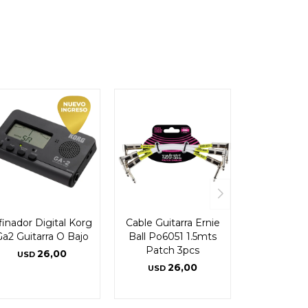
finador Digital Korg
Cable Guitarra Ernie
Ga2 Guitarra O Bajo
Ball Po6051 1.5mts
Patch 3pcs
26,00
USD
26,00
USD