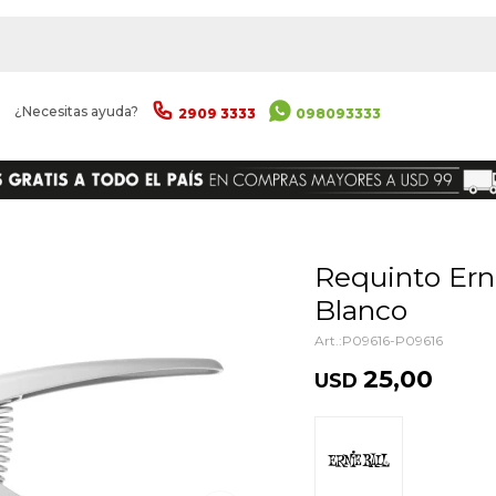
|
¿Necesitas ayuda?
2909 3333
098093333
ENVIAR
Requinto Ernie Ball Axis Capo
Blanco
P09616-P09616
25,00
USD