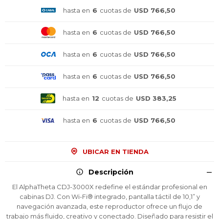
hasta en
6
cuotas de
USD 766,50
hasta en
6
cuotas de
USD 766,50
hasta en
6
cuotas de
USD 766,50
hasta en
6
cuotas de
USD 766,50
hasta en
12
cuotas de
USD 383,25
hasta en
6
cuotas de
USD 766,50
UBICAR EN TIENDA
Descripción
El AlphaTheta CDJ-3000X redefine el estándar profesional en
¡Sumate a la forma más ágil de
¡Sumate a la forma más ágil de
¡Sumate a la forma más ágil de
comprar!
comprar!
comprar!
cabinas DJ. Con Wi-Fi® integrado, pantalla táctil de 10,1” y
navegación avanzada, este reproductor ofrece un flujo de
Comprá en 3 cuotas sin recargo o hasta en
Comprá en 3 cuotas sin recargo o hasta en
Comprá en 3 cuotas sin recargo o hasta en
trabajo más fluido, creativo y conectado. Diseñado para resistir el
12 cuotas * ¡Solo con tu cédula!
12 cuotas * ¡Solo con tu cédula!
12 cuotas * ¡Solo con tu cédula!