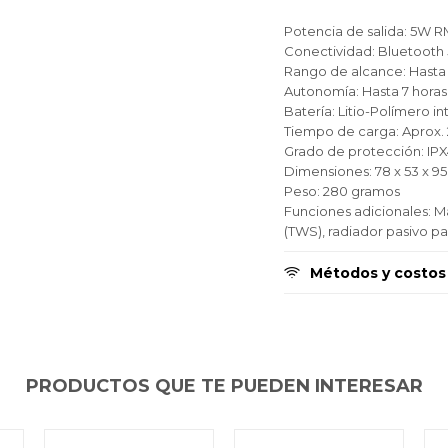
Fecha de nacimiento
Fecha de nacimiento
Fecha de nacimiento
Elegís Pago Después como metodo de pago
Elegís Pago Después como metodo de pago
Elegís Pago Después como metodo de pago
Potencia de salida: 5W 
Conectividad: Bluetooth 
* sujeto a aprobación crediticia. El monto disponible
* sujeto a aprobación crediticia. El monto disponible
* sujeto a aprobación crediticia. El monto disponible
puede variar por comercio
puede variar por comercio
puede variar por comercio
Rango de alcance: Hasta
Día
Día
Día
Mes
Mes
Mes
Año
Año
Año
Autonomía: Hasta 7 horas
Batería: Litio-Polímero i
Continuar
Continuar
Continuar
Tiempo de carga: Aprox. 
Grado de protección: IPX4
Dimensiones: 78 x 53 x 
Peso: 280 gramos
Funciones adicionales: M
(TWS), radiador pasivo pa
Métodos y costos
PRODUCTOS QUE TE PUEDEN INTERESAR