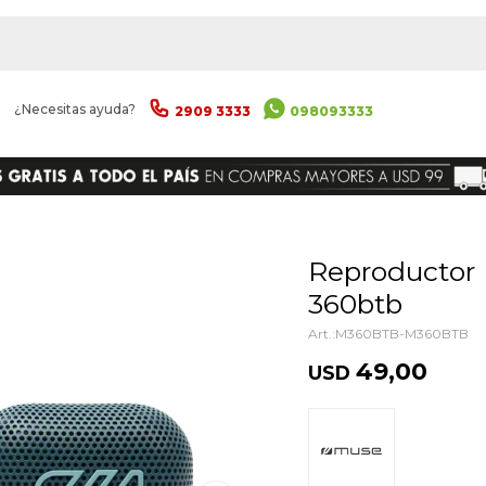
|
¿Necesitas ayuda?
2909 3333
098093333
ENVIAR
Reproductor Bluetooth Muse M-
360btb
M360BTB-M360BTB
49,00
USD