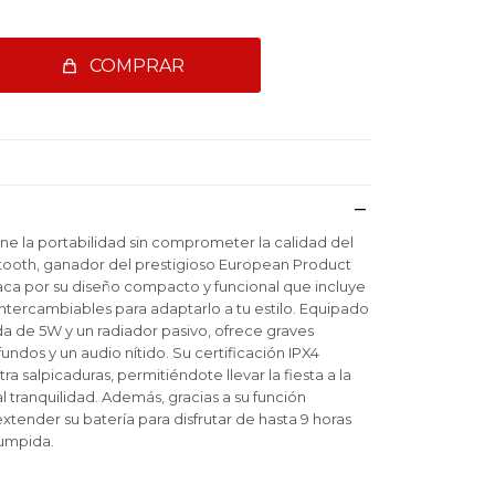
COMPRAR
e la portabilidad sin comprometer la calidad del
etooth, ganador del prestigioso European Product
ca por su diseño compacto y funcional que incluye
ntercambiables para adaptarlo a tu estilo. Equipado
da de 5W y un radiador pasivo, ofrece graves
dos y un audio nítido. Su certificación IPX4
a salpicaduras, permitiéndote llevar la fiesta a la
al tranquilidad. Además, gracias a su función
extender su batería para disfrutar de hasta 9 horas
rumpida.