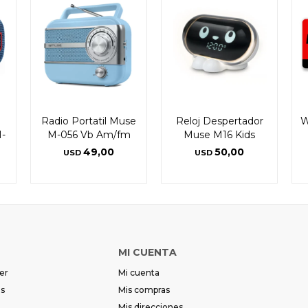
Radio Portatil Muse
Reloj Despertador
W
-
M-056 Vb Am/fm
Muse M16 Kids
49,00
50,00
USD
USD
MI CUENTA
er
Mi cuenta
es
Mis compras
Mis direcciones