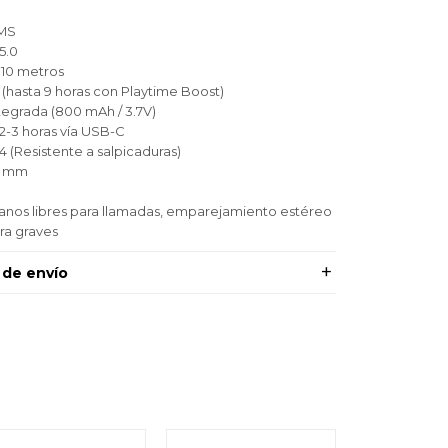
RMS
5.0
 10 metros
 (hasta 9 horas con Playtime Boost)
ntegrada (800 mAh / 3.7V)
2-3 horas vía USB-C
 (Resistente a salpicaduras)
95 mm
anos libres para llamadas, emparejamiento estéreo
ra graves
 de envío