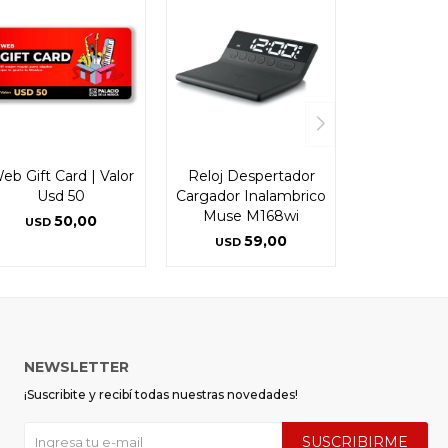
eb Gift Card | Valor
Reloj Despertador
Usd 50
Cargador Inalambrico
Muse M168wi
50,00
USD
59,00
USD
NEWSLETTER
¡Suscribite y recibí todas nuestras novedades!
SUSCRIBIRME