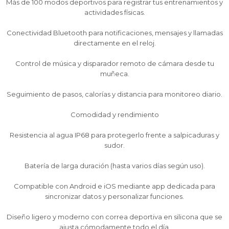
Fecha de nacimiento
Fecha de nacimiento
Fecha de nacimiento
Elegís Pago Después como metodo de pago
Elegís Pago Después como metodo de pago
Elegís Pago Después como metodo de pago
Más de 100 modos deportivos para registrar tus entrenamientos y
actividades físicas.
* sujeto a aprobación crediticia. El monto disponible
* sujeto a aprobación crediticia. El monto disponible
* sujeto a aprobación crediticia. El monto disponible
puede variar por comercio
puede variar por comercio
puede variar por comercio
Día
Día
Día
Mes
Mes
Mes
Año
Año
Año
Conectividad Bluetooth para notificaciones, mensajes y llamadas
directamente en el reloj.
Continuar
Continuar
Continuar
Control de música y disparador remoto de cámara desde tu
muñeca.
Seguimiento de pasos, calorías y distancia para monitoreo diario.
Comodidad y rendimiento
Resistencia al agua IP68 para protegerlo frente a salpicaduras y
sudor.
Batería de larga duración (hasta varios días según uso).
Compatible con Android e iOS mediante app dedicada para
sincronizar datos y personalizar funciones.
Diseño ligero y moderno con correa deportiva en silicona que se
ajusta cómodamente todo el día.