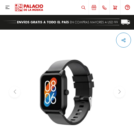

ENVIAR