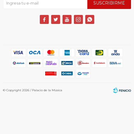
SUSCRIBIRME





© Copyright 2026 / Palacio de la Música
Fenicio