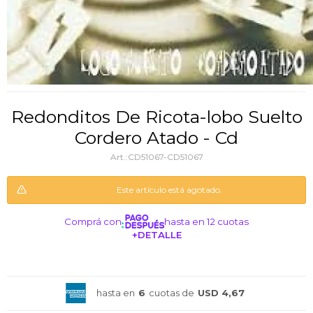
Redonditos De Ricota-lobo Suelto
Cordero Atado - Cd
CD51067-CD51067
Este artículo está agotado.
Comprá con
hasta en 12 cuotas
+DETALLE
¡ME INTERESA!
hasta en
6
cuotas de
USD 4,67