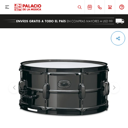

ENVIAR