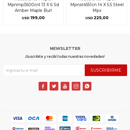
Mpnmp3600cnl 13 X 6 Sd
Mpnst4551cn 14 X 5.5 Steel
Amber Maple Burl
Mpx
199,00
225,00
USD
USD
NEWSLETTER
¡Suscribite y recibí todas nuestras novedades!
SUSCRIBIRME




