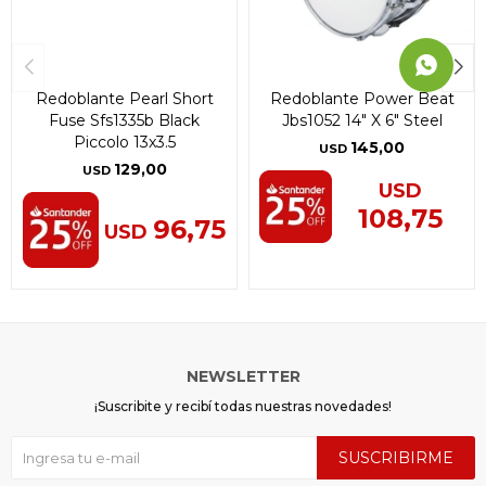
Redoblante Pearl Short
Redoblante Power Beat
Fuse Sfs1335b Black
Jbs1052 14" X 6" Steel
Piccolo 13x3.5
145,00
USD
129,00
USD
USD
108,75
96,75
USD
NEWSLETTER
¡Suscribite y recibí todas nuestras novedades!
SUSCRIBIRME