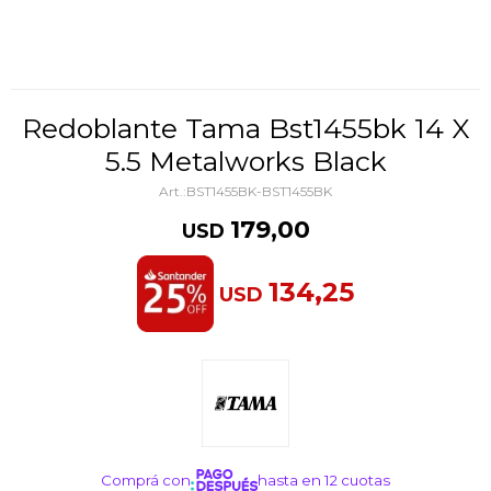
Redoblante Tama Bst1455bk 14 X
5.5 Metalworks Black
BST1455BK-BST1455BK
179,00
USD
134,25
USD
Comprá con
hasta en 12 cuotas