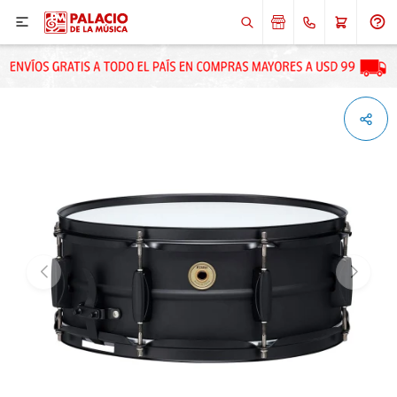

ENVIAR