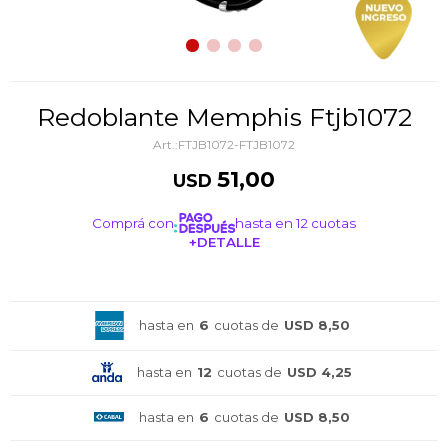
Redoblante Memphis Ftjb1072
FTJB1072-FTJB1072
51,00
USD
Comprá con
hasta en 12 cuotas
+DETALLE
¡ME INTERESA!
hasta en
6
cuotas de
USD 8,50
hasta en
12
cuotas de
USD 4,25
hasta en
6
cuotas de
USD 8,50