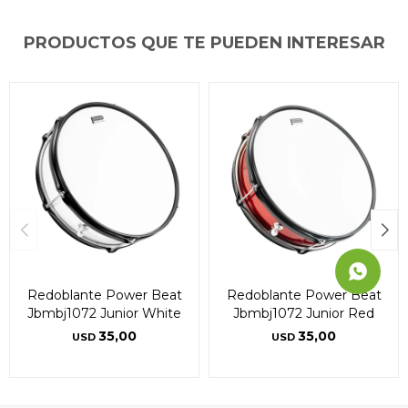
Día
Día
Día
Mes
Mes
Mes
Año
Año
Año
PRODUCTOS QUE TE PUEDEN INTERESAR
Continuar
Continuar
Continuar
Redoblante Power Beat
Redoblante Power Beat
Jbmbj1072 Junior White
Jbmbj1072 Junior Red
35,00
35,00
USD
USD