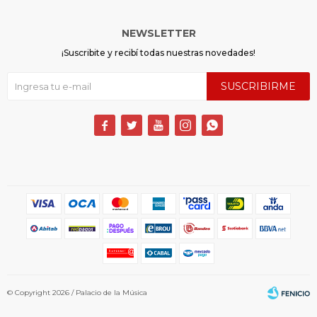
NEWSLETTER
¡Suscribite y recibí todas nuestras novedades!
SUSCRIBIRME





© Copyright 2026 / Palacio de la Música