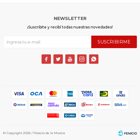
NEWSLETTER
¡Suscribite y recibí todas nuestras novedades!
SUSCRIBIRME





© Copyright 2026 / Palacio de la Música