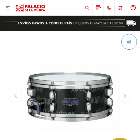

ENVIAR