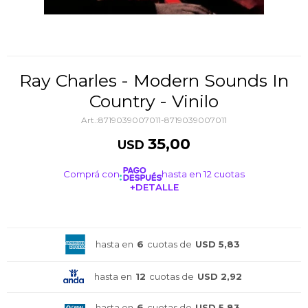
Ray Charles - Modern Sounds In
Country - Vinilo
8719039007011-8719039007011
35,00
USD
Comprá con
hasta en 12 cuotas
+DETALLE
¡ME INTERESA!
hasta en
6
cuotas de
USD 5,83
hasta en
12
cuotas de
USD 2,92
hasta en
6
cuotas de
USD 5,83