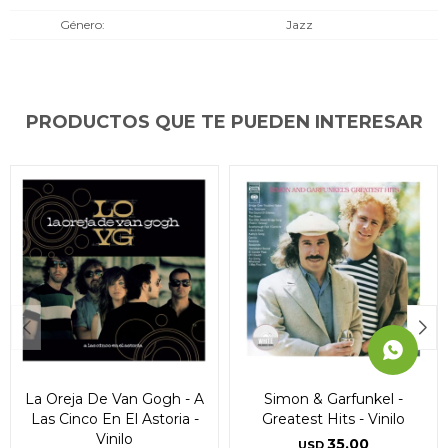
* sujeto a aprobación crediticia. El monto disponible
* sujeto a aprobación crediticia. El monto disponible
* sujeto a aprobación crediticia. El monto disponible
Género
Jazz
puede variar por comercio
puede variar por comercio
puede variar por comercio
Día
Día
Día
Mes
Mes
Mes
Año
Año
Año
Continuar
Continuar
Continuar
PRODUCTOS QUE TE PUEDEN INTERESAR
La Oreja De Van Gogh - A
Simon & Garfunkel -
Las Cinco En El Astoria -
Greatest Hits - Vinilo
Vinilo
35,00
USD