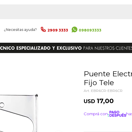
|
¿Necesitas ayuda?
2909 3333
098093333
ENVIAR
Puente Electrica Dr Parts Ebr6cr
Fijo Tele
EBR6CR-EBR6CR
17,00
USD
Comprá con
has
¡ME I