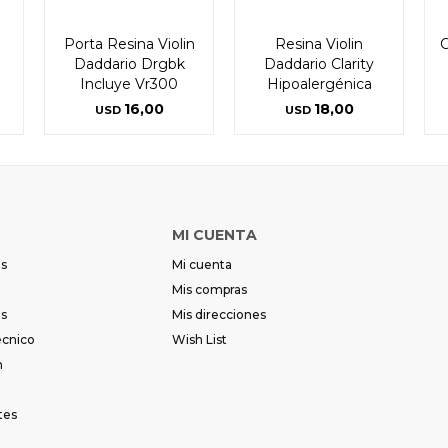
Porta Resina Violin
Resina Violin
C
Daddario Drgbk
Daddario Clarity
Incluye Vr300
Hipoalergénica
16,00
18,00
USD
USD
MI CUENTA
es
Mi cuenta
Mis compras
es
Mis direcciones
écnico
Wish List
m
tes