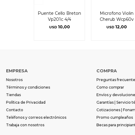
Puente Cello Breton
Microfono Violin
Vp201c 4/4
Cherub Wcp60v
10,00
12,00
USD
USD
EMPRESA
COMPRA
Nosotros
Preguntas frecuent
Términos y condiciones
Como comprar
Tiendas
Envíos y devolucion
Política de Privacidad
Garantías | Servicio t
Contacto
Cotizaciones | Fona
Teléfonos y correos electrónicos
Promo cumpleaños
Trabaja con nosotros
Becas para principian