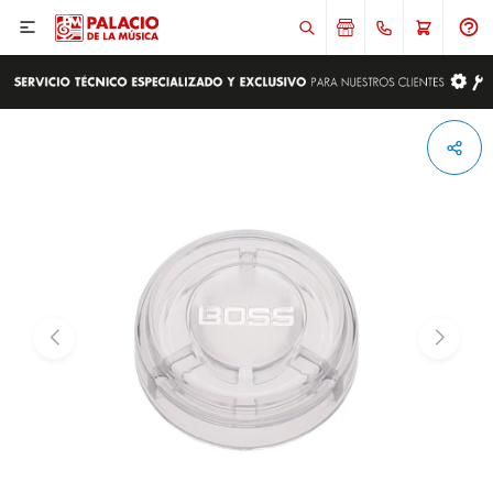

ENVIAR