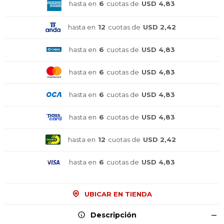
hasta en
6
cuotas de
USD 4,83
hasta en
12
cuotas de
USD 2,42
hasta en
6
cuotas de
USD 4,83
hasta en
6
cuotas de
USD 4,83
hasta en
6
cuotas de
USD 4,83
hasta en
6
cuotas de
USD 4,83
hasta en
12
cuotas de
USD 2,42
¡Sumate a la forma más ágil de
¡Sumate a la forma más ágil de
¡Sumate a la forma más ágil de
hasta en
6
cuotas de
USD 4,83
comprar!
comprar!
comprar!
Comprá en 3 cuotas sin recargo o hasta en
Comprá en 3 cuotas sin recargo o hasta en
Comprá en 3 cuotas sin recargo o hasta en
12 cuotas * ¡Solo con tu cédula!
12 cuotas * ¡Solo con tu cédula!
12 cuotas * ¡Solo con tu cédula!
UBICAR EN TIENDA
* sujeto aprobación crediticia.
* sujeto aprobación crediticia.
* sujeto aprobación crediticia.
Descripción
Comprá ahora y Pagá
Comprá ahora y Pagá
Comprá ahora y Pagá
Verifica si estás calificado para comprar con
Verifica si estás calificado para comprar con
Verifica si estás calificado para comprar con