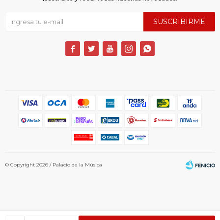
SUSCRIBIRME





© Copyright 2026 / Palacio de la Música