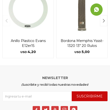
Anillo Plastico Evans
Bordona Memphis Yssst-
E12er15
1320 13" 20 Rulos
4,20
5,00
USD
USD
NEWSLETTER
¡Suscribite y recibí todas nuestras novedades!
SUSCRIBIRME




