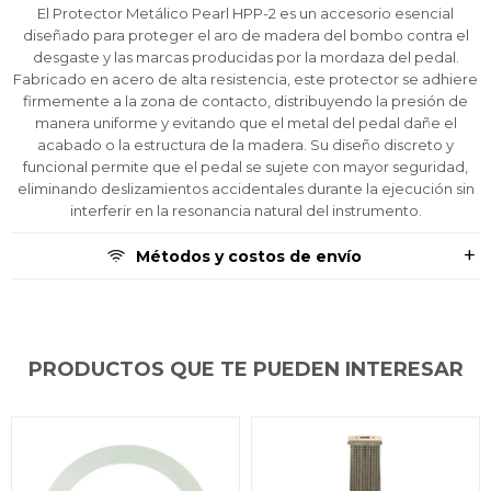
tarjeta de crédito
tarjeta de crédito
tarjeta de crédito
Parece que no tenes oferta, lamentamos
Parece que no tenes oferta, lamentamos
Parece que no tenes oferta, lamentamos
¡Algo salió mal!
¡Algo salió mal!
¡Algo salió mal!
El Protector Metálico Pearl HPP-2 es un accesorio esencial
¡Tenés hasta
¡Tenés hasta
¡Tenés hasta
para comprar en las cuotas que
para comprar en las cuotas que
para comprar en las cuotas que
el inconveniente, por cualquier duda
el inconveniente, por cualquier duda
el inconveniente, por cualquier duda
diseñado para proteger el aro de madera del bombo contra el
Por favor intenta nuevamente mas tarde.
Por favor intenta nuevamente mas tarde.
Por favor intenta nuevamente mas tarde.
Celular
Celular
Celular
prefieras!
prefieras!
prefieras!
contactanos en
contactanos en
contactanos en
desgaste y las marcas producidas por la mordaza del pedal.
preguntas@pagodespues.com.uy
preguntas@pagodespues.com.uy
preguntas@pagodespues.com.uy
Elegí tus productos preferidos
Elegí tus productos preferidos
Elegí tus productos preferidos
Fabricado en acero de alta resistencia, este protector se adhiere
Fecha de nacimiento
Fecha de nacimiento
Fecha de nacimiento
Elegís Pago Después como metodo de pago
Elegís Pago Después como metodo de pago
Elegís Pago Después como metodo de pago
firmemente a la zona de contacto, distribuyendo la presión de
manera uniforme y evitando que el metal del pedal dañe el
* sujeto a aprobación crediticia. El monto disponible
* sujeto a aprobación crediticia. El monto disponible
* sujeto a aprobación crediticia. El monto disponible
acabado o la estructura de la madera. Su diseño discreto y
puede variar por comercio
puede variar por comercio
puede variar por comercio
Día
Día
Día
Mes
Mes
Mes
Año
Año
Año
funcional permite que el pedal se sujete con mayor seguridad,
eliminando deslizamientos accidentales durante la ejecución sin
Continuar
Continuar
Continuar
interferir en la resonancia natural del instrumento.
Métodos y costos de envío
PRODUCTOS QUE TE PUEDEN INTERESAR