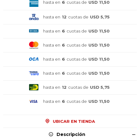
hasta en
6
cuotas de
USD 11,50
hasta en
12
cuotas de
USD 5,75
hasta en
6
cuotas de
USD 11,50
hasta en
6
cuotas de
USD 11,50
hasta en
6
cuotas de
USD 11,50
hasta en
6
cuotas de
USD 11,50
hasta en
12
cuotas de
USD 5,75
hasta en
6
cuotas de
USD 11,50
¡Sumate a la forma más ágil de
¡Sumate a la forma más ágil de
¡Sumate a la forma más ágil de
comprar!
comprar!
comprar!
UBICAR EN TIENDA
Comprá en 3 cuotas sin recargo o hasta en
Comprá en 3 cuotas sin recargo o hasta en
Comprá en 3 cuotas sin recargo o hasta en
12 cuotas * ¡Solo con tu cédula!
12 cuotas * ¡Solo con tu cédula!
12 cuotas * ¡Solo con tu cédula!
Descripción
* sujeto aprobación crediticia.
* sujeto aprobación crediticia.
* sujeto aprobación crediticia.