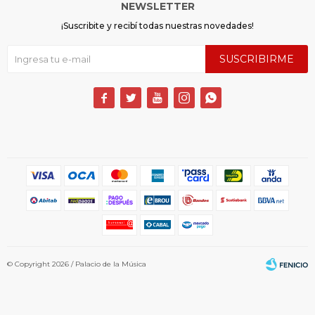
NEWSLETTER
¡Suscribite y recibí todas nuestras novedades!
SUSCRIBIRME





© Copyright 2026 / Palacio de la Música