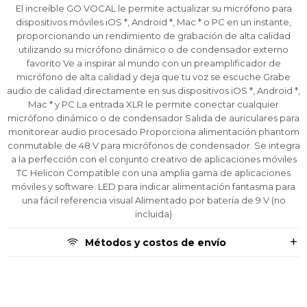
Comprá ahora y Pagá
Comprá ahora y Pagá
Comprá ahora y Pagá
Verifica si estás calificado para comprar con
Verifica si estás calificado para comprar con
Verifica si estás calificado para comprar con
El increíble GO VOCAL le permite actualizar su micrófono para
Pago Después:
Pago Después:
Pago Después:
Después, hasta en 12
Después, hasta en 12
Después, hasta en 12
Estás calificado para comprar usando Pago
Estás calificado para comprar usando Pago
Estás calificado para comprar usando Pago
dispositivos móviles iOS *, Android *, Mac * o PC en un instante,
Ups!
Ups!
Ups!
cuotas y sin tocar tu
cuotas y sin tocar tu
cuotas y sin tocar tu
Después.
Después.
Después.
Cédula de identidad
Cédula de identidad
Cédula de identidad
proporcionando un rendimiento de grabación de alta calidad
utilizando su micrófono dinámico o de condensador externo
tarjeta de crédito
tarjeta de crédito
tarjeta de crédito
Parece que no tenes oferta, lamentamos
Parece que no tenes oferta, lamentamos
Parece que no tenes oferta, lamentamos
¡Algo salió mal!
¡Algo salió mal!
¡Algo salió mal!
¡Tenés hasta
¡Tenés hasta
¡Tenés hasta
para comprar en las cuotas que
para comprar en las cuotas que
para comprar en las cuotas que
favorito Ve a inspirar al mundo con un preamplificador de
el inconveniente, por cualquier duda
el inconveniente, por cualquier duda
el inconveniente, por cualquier duda
Por favor intenta nuevamente mas tarde.
Por favor intenta nuevamente mas tarde.
Por favor intenta nuevamente mas tarde.
Celular
Celular
Celular
prefieras!
prefieras!
prefieras!
micrófono de alta calidad y deja que tu voz se escuche Grabe
contactanos en
contactanos en
contactanos en
audio de calidad directamente en sus dispositivos iOS *, Android *,
preguntas@pagodespues.com.uy
preguntas@pagodespues.com.uy
preguntas@pagodespues.com.uy
Elegí tus productos preferidos
Elegí tus productos preferidos
Elegí tus productos preferidos
Mac * y PC La entrada XLR le permite conectar cualquier
Fecha de nacimiento
Fecha de nacimiento
Fecha de nacimiento
Elegís Pago Después como metodo de pago
Elegís Pago Después como metodo de pago
Elegís Pago Después como metodo de pago
micrófono dinámico o de condensador Salida de auriculares para
* sujeto a aprobación crediticia. El monto disponible
* sujeto a aprobación crediticia. El monto disponible
* sujeto a aprobación crediticia. El monto disponible
monitorear audio procesado Proporciona alimentación phantom
puede variar por comercio
puede variar por comercio
puede variar por comercio
conmutable de 48 V para micrófonos de condensador. Se integra
Día
Día
Día
Mes
Mes
Mes
Año
Año
Año
a la perfección con el conjunto creativo de aplicaciones móviles
TC Helicon Compatible con una amplia gama de aplicaciones
Continuar
Continuar
Continuar
móviles y software. LED para indicar alimentación fantasma para
una fácil referencia visual Alimentado por batería de 9 V (no
incluida)
Métodos y costos de envío