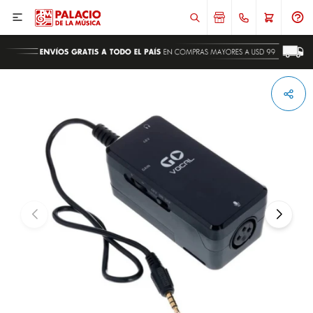

ENVIAR