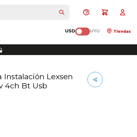
USD
UYU
Tiendas
 4ch Bt Usb