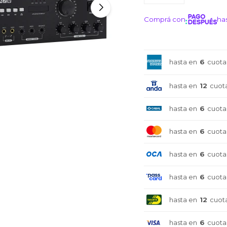
Comprá con
has
¡ME I
hasta en
6
cuota
hasta en
12
cuot
hasta en
6
cuota
hasta en
6
cuota
hasta en
6
cuota
hasta en
6
cuota
hasta en
12
cuot
hasta en
6
cuota