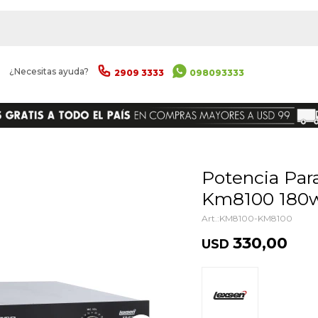
|
¿Necesitas ayuda?
2909 3333
098093333
ENVIAR
Potencia Para Instalación Lexsen
Km8100 180w
KM8100-KM8100
330,00
USD