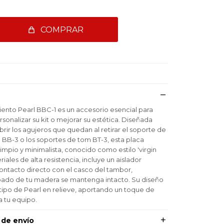
COMPRAR
nto Pearl BBC-1 es un accesorio esencial para
sonalizar su kit o mejorar su estética. Diseñada
ir los agujeros que quedan al retirar el soporte de
BB-3 o los soportes de tom BT-3, esta placa
mpio y minimalista, conocido como estilo 'virgin
iales de alta resistencia, incluye un aislador
contacto directo con el casco del tambor,
bado de tu madera se mantenga intacto. Su diseño
otipo de Pearl en relieve, aportando un toque de
a tu equipo.
 de envío