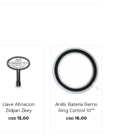
Llave Afinacion
Anillo Batería Remo
Zildjian Zkey
Ring Control 10""
15,00
16,00
USD
USD