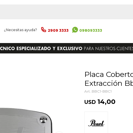
|
¿Necesitas ayuda?
2909 3333
098093333
ENVIAR
Placa Cobertora Pearl Bbc-1 Para
Extracción Bb
BBC1-BBC1
14,00
USD