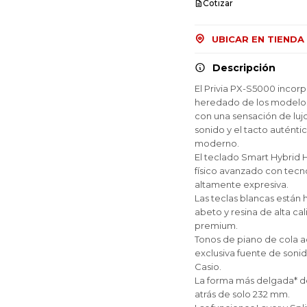
Cotizar
UBICAR EN TIENDA
Descripción
El Privia PX-S5000 inco
heredado de los modelos
con una sensación de lujo
sonido y el tacto auténti
moderno.
El teclado Smart Hybri
físico avanzado con tecno
altamente expresiva.
Las teclas blancas está
abeto y resina de alta ca
premium.
Tonos de piano de cola a
exclusiva fuente de soni
Casio.
La forma más delgada* d
atrás de solo 232 mm.