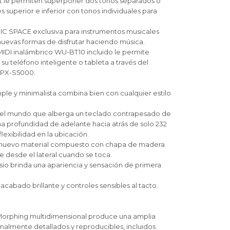
lit le permiten superponer dos tonos separados o
es superior e inferior con tonos individuales para
IC SPACE exclusiva para instrumentos musicales
nuevas formas de disfrutar haciendo música.
MIDI inalámbrico WU-BT10 incluido le permite
u teléfono inteligente o tableta a través del
l PX-S5000.
mple y minimalista combina bien con cualquier estilo
el mundo que alberga un teclado contrapesado de
 profundidad de adelante hacia atrás de solo 232
exibilidad en la ubicación.
n nuevo material compuesto con chapa de madera
le desde el lateral cuando se toca.
sio brinda una apariencia y sensación de primera
acabado brillante y controles sensibles al tacto.
 Morphing multidimensional produce una amplia
almente detallados y reproducibles, incluidos