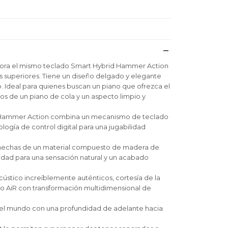
rpora el mismo teclado Smart Hybrid Hammer Action
 superiores. Tiene un diseño delgado y elegante
. Ideal para quienes buscan un piano que ofrezca el
cos de un piano de cola y un aspecto limpio y
d Hammer Action combina un mecanismo de teclado
logía de control digital para una jugabilidad
n hechas de un material compuesto de madera de
lidad para una sensación natural y un acabado
cústico increíblemente auténticos, cortesía de la
do AiR con transformación multidimensional de
el mundo con una profundidad de adelante hacia