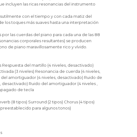
e incluyen las ricas resonancias del instrumento
 sutilmente con el tiempo y con cada matiz del
sde los toques más suaves hasta una interpretación
por las cuerdas del piano para cada una de las 88
esonancias corporales resultantes) se producen
ono de piano maravillosamente rico y vívido.
s Respuesta del martillo (4 niveles, desactivado)
ivada (3 niveles) Resonancia de cuerda (4 niveles,
del amortiguador (4 niveles, desactivado) Ruido de
s, desactivado) Ruido del amortiguador (4 niveles ,
apagado de tecla
everb (8 tipos) Surround (2 tipos) Chorus (4 tipos)
P (preestablecido para algunos tonos)
as