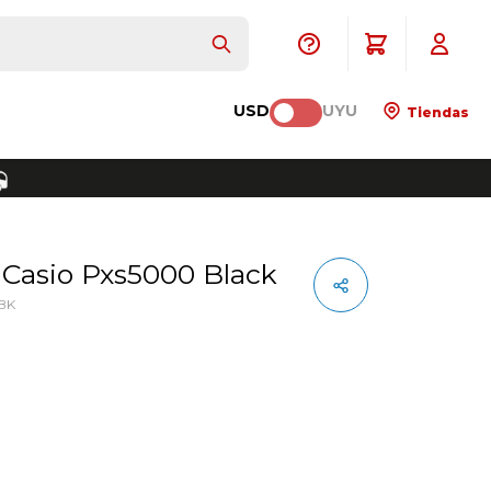
USD
UYU
Tiendas
l Casio Pxs5000 Black
BK