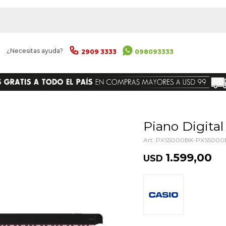
|
¿Necesitas ayuda?
2909 3333
098093333
ENVIAR
Piano Digita
PXS5000BK-PXS5000
1.599,00
USD