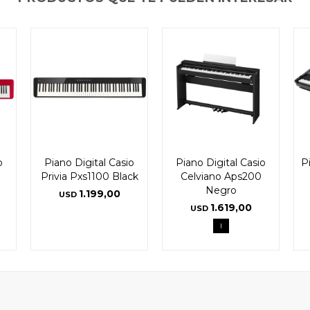
o
Piano Digital Casio
Piano Digital Casio
P
Privia Pxs1100 Black
Celviano Aps200
Negro
1.199,00
USD
1.619,00
USD
l