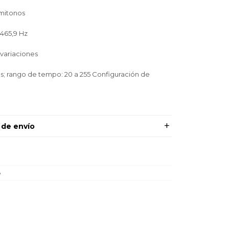
emitonos
 465,9 Hz
variaciones
s; rango de tempo: 20 a 255 Configuración de
 de envío
8