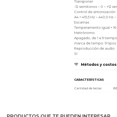
Transponer
-12 semitonos ~ 0 ~ +12 s
Control de sintonización
A4 = 415,5 Hz ~ 440,0 Hz ~
Escamas
Temperamento igual + 16 
Metrónomo
Apagado, de 1 a 9 tiempo
marca de tempo: 9 tipos
Reproducción de audio
Sí
Métodos y costos
CARACTERÍSTICAS
Cantidad de teclas
8
PRODUCTOS QUE TE PUEDEN INTERESAR