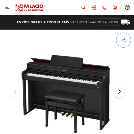

ENVIAR