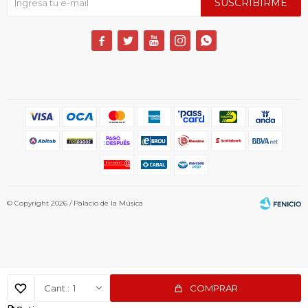
SUSCRIBIRME





© Copyright 2026 / Palacio de la Música
1
COMPRAR
Fenicio