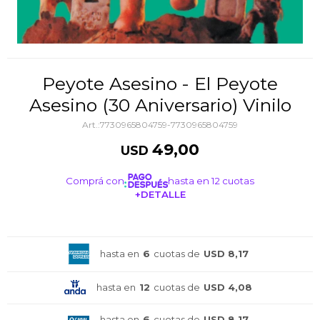
Peyote Asesino - El Peyote
Asesino (30 Aniversario) Vinilo
7730965804759-7730965804759
49,00
USD
Comprá con
hasta en 12 cuotas
+DETALLE
¡ME INTERESA!
hasta en
6
cuotas de
USD 8,17
hasta en
12
cuotas de
USD 4,08
hasta en
6
cuotas de
USD 8,17