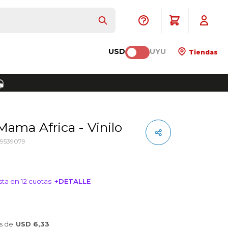
USD
UYU
Tiendas
 Mama Africa - Vinilo
69539079
ta en 12 cuotas
+DETALLE
NTERESA!
s de
USD 6,33