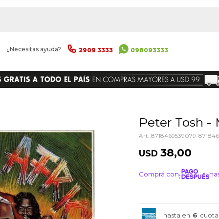
|
¿Necesitas ayuda?
2909 3333
098093333
ENVIAR
Peter Tosh -
8718469539079-87184
38,00
USD
Comprá con
has
¡ME I
hasta en
6
cuota