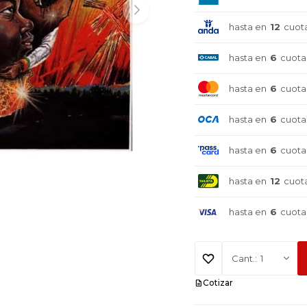
hasta en
12
cuot
hasta en
6
cuota
hasta en
6
cuota
hasta en
6
cuota
hasta en
6
cuota
hasta en
12
cuot
hasta en
6
cuota
1
Cotizar