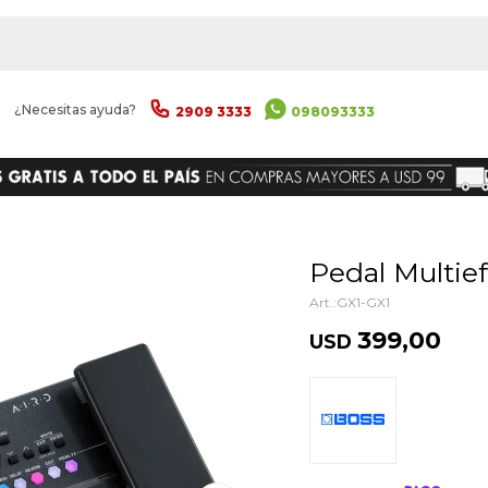
|
¿Necesitas ayuda?
2909 3333
098093333
ENVIAR
Pedal Multie
GX1-GX1
399,00
USD