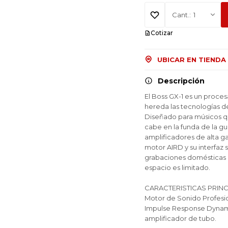
1
Cotizar
UBICAR EN TIENDA
Descripción
El Boss GX-1 es un proce
hereda las tecnologías d
Diseñado para músicos q
cabe en la funda de la gu
amplificadores de alta ga
motor AIRD y su interfaz s
grabaciones domésticas 
espacio es limitado.
¡Sumate a la forma más ágil de
¡Sumate a la forma más ágil de
¡Sumate a la forma más ágil de
CARACTERISTICAS PRINC
comprar!
comprar!
comprar!
Motor de Sonido Profesi
Comprá en 3 cuotas sin recargo o hasta en
Comprá en 3 cuotas sin recargo o hasta en
Comprá en 3 cuotas sin recargo o hasta en
Impulse Response Dynamic
12 cuotas * ¡Solo con tu cédula!
12 cuotas * ¡Solo con tu cédula!
12 cuotas * ¡Solo con tu cédula!
amplificador de tubo.
* sujeto aprobación crediticia.
* sujeto aprobación crediticia.
* sujeto aprobación crediticia.