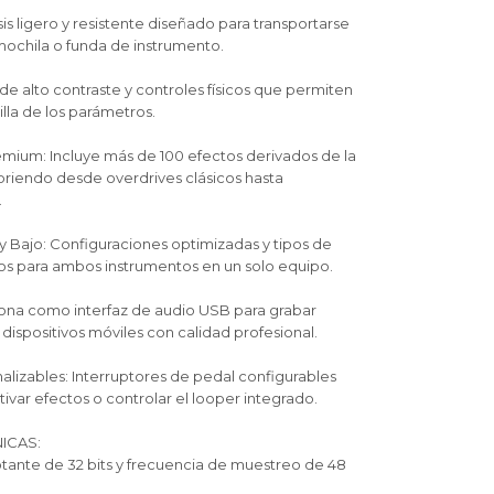
sis ligero y resistente diseñado para transportarse
mochila o funda de instrumento.
la de alto contraste y controles físicos que permiten
illa de los parámetros.
emium: Incluye más de 100 efectos derivados de la
ubriendo desde overdrives clásicos hasta
.
a y Bajo: Configuraciones optimizadas y tipos de
os para ambos instrumentos en un solo equipo.
ona como interfaz de audio USB para grabar
ispositivos móviles con calidad profesional.
lizables: Interruptores de pedal configurables
ivar efectos o controlar el looper integrado.
ICAS:
tante de 32 bits y frecuencia de muestreo de 48