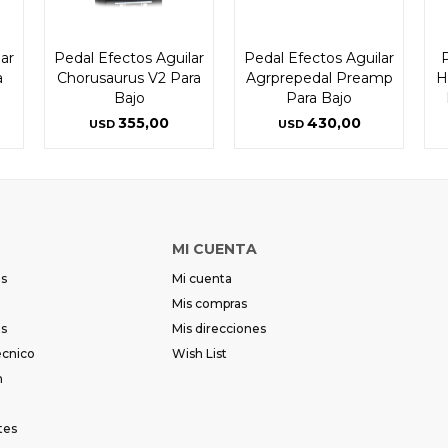
ar
Pedal Efectos Aguilar
Pedal Efectos Aguilar
a
Chorusaurus V2 Para
Agrprepedal Preamp
H
Bajo
Para Bajo
355,00
430,00
USD
USD
MI CUENTA
es
Mi cuenta
Mis compras
es
Mis direcciones
écnico
Wish List
m
tes