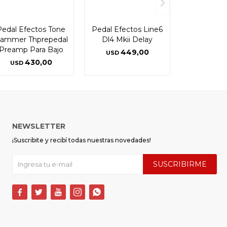
Pedal Efectos Tone
Pedal Efectos Line6
ammer Thprepedal
Dl4 Mkii Delay
Preamp Para Bajo
449,00
USD
430,00
USD
NEWSLETTER
¡Suscribite y recibí todas nuestras novedades!
SUSCRIBIRME




