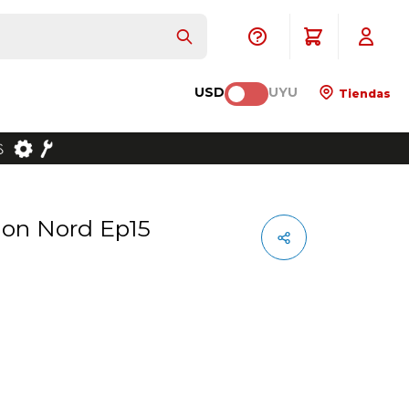
USD
UYU
Tiendas
sion Nord Ep15