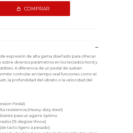
COMPRAR
l de expresión de alta gama diseñado para ofrecer
so sobre diversos parámetros en los teclados Nord y
tibles. A diferencia de un pedal de sustain
rmite controlar en tiempo real funciones como el
h, la profundidad del vibrato o la velocidad del
ession Pedal)
ta resistencia (Heavy-duty steel)
lizante para un agarre óptimo
grados (15-degree throw)
 (de tacto ligero a pesado)