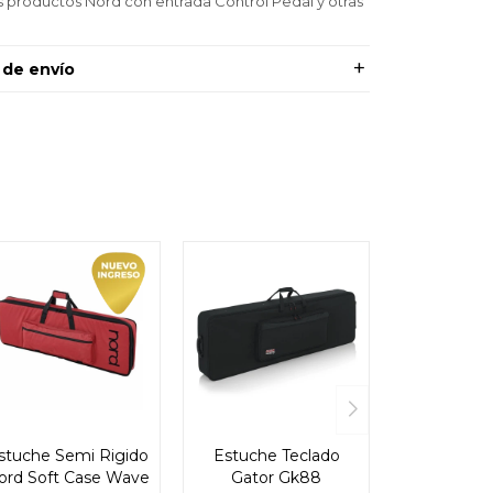
s productos Nord con entrada Control Pedal y otras
 de envío
stuche Semi Rigido
Estuche Teclado
ord Soft Case Wave
Gator Gk88