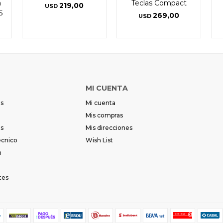
a
Teclas Compact
219,00
USD
5
269,00
USD
MI CUENTA
es
Mi cuenta
Mis compras
es
Mis direcciones
écnico
Wish List
m
tes