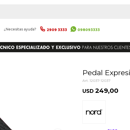
|
¿Necesitas ayuda?
2909 3333
098093333
ENVIAR
Pedal Expre
12037-12037
249,00
USD