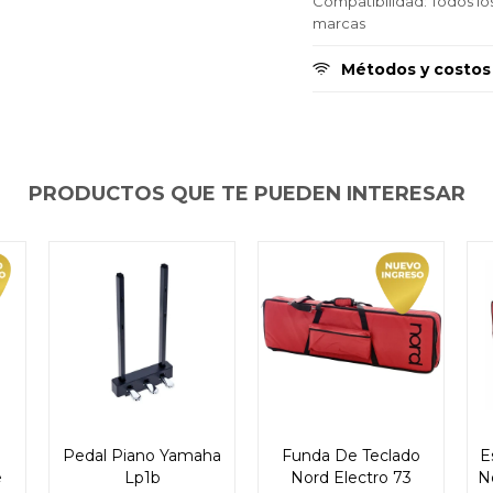
Compatibilidad: Todos lo
Continuar
Continuar
Continuar
marcas
Métodos y costos
PRODUCTOS QUE TE PUEDEN INTERESAR
Pedal Piano Yamaha
Funda De Teclado
E
e
Lp1b
Nord Electro 73
N