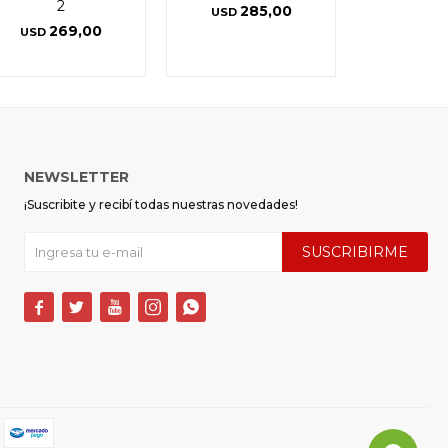
2
285,00
USD
269,00
USD
NEWSLETTER
¡Suscribite y recibí todas nuestras novedades!
SUSCRIBIRME




