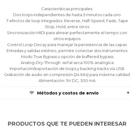
Día
Día
Día
Mes
Mes
Mes
Año
Año
Año
Características principales:
Dos loops independientes de hasta 5 minutos cada uno
Continuar
Continuar
Continuar
7 efectos de loop integrados: Reverse, Half-Speed, Fade, Tape
Stop, Hold, entre otros
Sincronización MIDI para alinear perfectamente el tempo con
otros equipos
Control Loop Decay para manejar la persistencia de las capas
Entradas y salidas estéreo, permite conectar dos instrumentos
Modo True Bypass u opción de buffered bypass
Analog-Dry-Through: señal seca 100% analógica
Importación/exportación de loops y backing tracks vía USB
Grabación de audio sin compresión (24 bits) para máxima calidad
Alimentación: 9V DC, 300 mA
Métodos y costos de envío
PRODUCTOS QUE TE PUEDEN INTERESAR