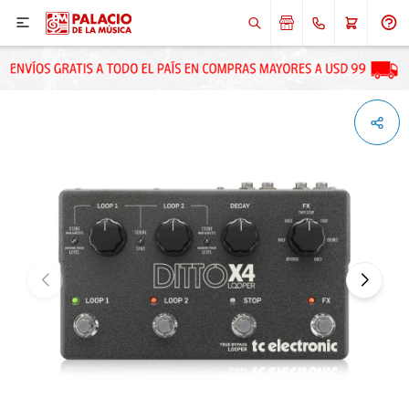

ENVIAR