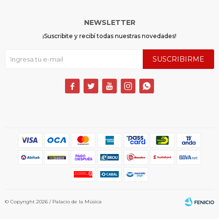
NEWSLETTER
¡Suscribite y recibí todas nuestras novedades!
SUSCRIBIRME





© Copyright 2026 / Palacio de la Música