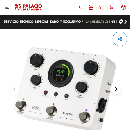

ENVIAR