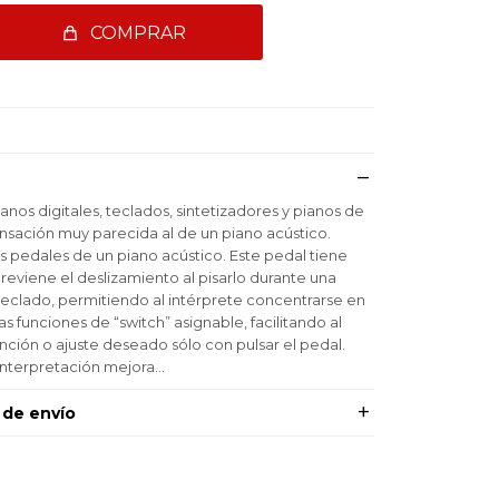
COMPRAR
anos digitales, teclados, sintetizadores y pianos de
nsación muy parecida al de un piano acústico.
s pedales de un piano acústico. Este pedal tiene
eviene el deslizamiento al pisarlo durante una
teclado, permitiendo al intérprete concentrarse en
s funciones de “switch” asignable, facilitando al
unción o ajuste deseado sólo con pulsar el pedal.
interpretación mejora…
 de envío