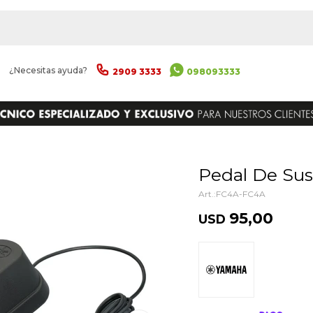
|
¿Necesitas ayuda?
2909 3333
098093333
ENVIAR
Pedal De Su
FC4A-FC4A
95,00
USD