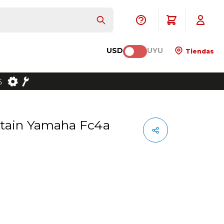
USD
UYU
Tiendas
stain Yamaha Fc4a