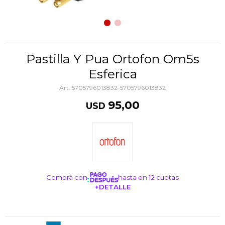
Pastilla Y Pua Ortofon Om5s
Esferica
5705796013832-5705796013832
95,00
USD
Comprá con
hasta en 12 cuotas
+DETALLE
¡ME INTERESA!