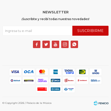
NEWSLETTER
¡Suscribite y recibí todas nuestras novedades!
SUSCRIBIRME





© Copyright 2026 / Palacio de la Música