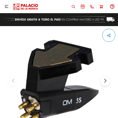

ENVIAR