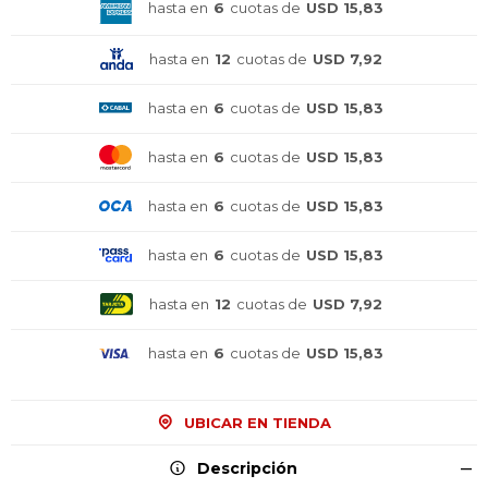
hasta en
6
cuotas de
USD 15,83
hasta en
12
cuotas de
USD 7,92
hasta en
6
cuotas de
USD 15,83
hasta en
6
cuotas de
USD 15,83
hasta en
6
cuotas de
USD 15,83
hasta en
6
cuotas de
USD 15,83
hasta en
12
cuotas de
USD 7,92
hasta en
6
cuotas de
USD 15,83
¡Sumate a la forma más ágil de
¡Sumate a la forma más ágil de
¡Sumate a la forma más ágil de
comprar!
comprar!
comprar!
UBICAR EN TIENDA
Comprá en 3 cuotas sin recargo o hasta en
Comprá en 3 cuotas sin recargo o hasta en
Comprá en 3 cuotas sin recargo o hasta en
12 cuotas * ¡Solo con tu cédula!
12 cuotas * ¡Solo con tu cédula!
12 cuotas * ¡Solo con tu cédula!
Descripción