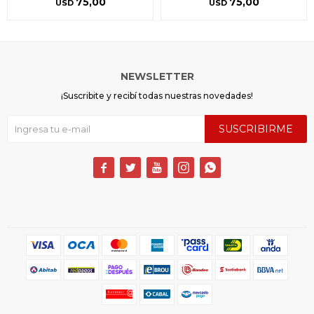
75,00
75,00
USD
USD
NEWSLETTER
¡Suscribite y recibí todas nuestras novedades!
SUSCRIBIRME




