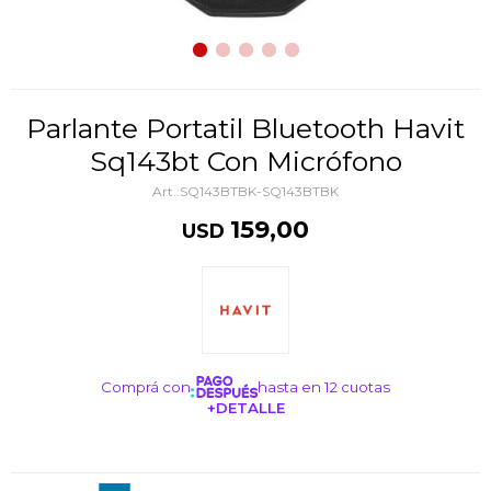
Parlante Portatil Bluetooth Havit
Sq143bt Con Micrófono
SQ143BTBK-SQ143BTBK
159,00
USD
Comprá con
hasta en 12 cuotas
+DETALLE
¡ME INTERESA!