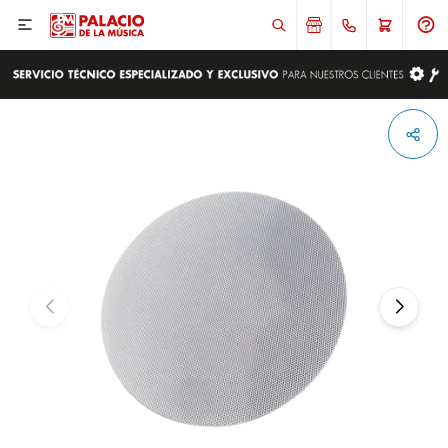

ENVIAR