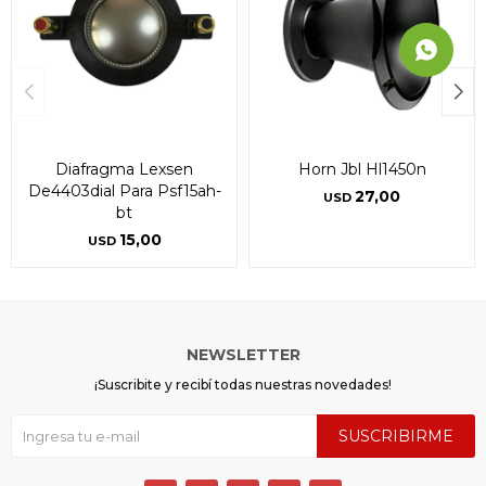
Diafragma Lexsen
Horn Jbl Hl1450n
De4403dial Para Psf15ah-
27,00
USD
bt
15,00
USD
NEWSLETTER
¡Suscribite y recibí todas nuestras novedades!
SUSCRIBIRME