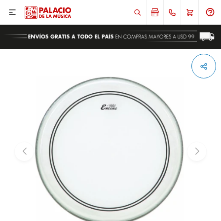

ENVIAR