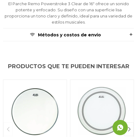
El Parche Remo Powerstroke 3 Clear de 16" ofrece un sonido
preguntas@pagodespues.com.uy
preguntas@pagodespues.com.uy
preguntas@pagodespues.com.uy
Elegí tus productos preferidos
Elegí tus productos preferidos
Elegí tus productos preferidos
potente y enfocado. Su diseño con una superficie lisa
Fecha de nacimiento
Fecha de nacimiento
Fecha de nacimiento
Elegís Pago Después como metodo de pago
Elegís Pago Después como metodo de pago
Elegís Pago Después como metodo de pago
proporciona un tono claro y definido, ideal para una variedad de
* sujeto a aprobación crediticia. El monto disponible
* sujeto a aprobación crediticia. El monto disponible
* sujeto a aprobación crediticia. El monto disponible
estilos musicales.
puede variar por comercio
puede variar por comercio
puede variar por comercio
Día
Día
Día
Mes
Mes
Mes
Año
Año
Año
Métodos y costos de envío
Continuar
Continuar
Continuar
PRODUCTOS QUE TE PUEDEN INTERESAR