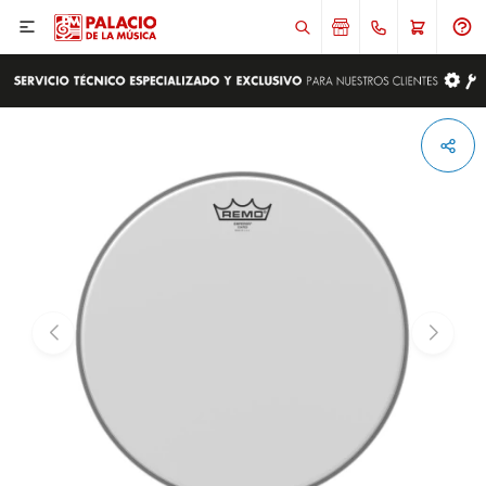

ENVIAR