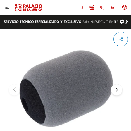

ENVIAR