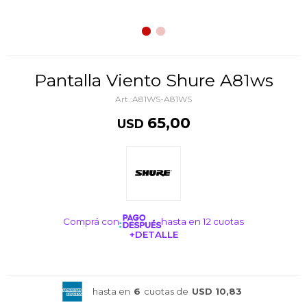
Pantalla Viento Shure A81ws
A81WS-A81WS
65,00
USD
Comprá con
hasta en 12 cuotas
+DETALLE
¡ME INTERESA!
hasta en
6
cuotas de
USD 10,83