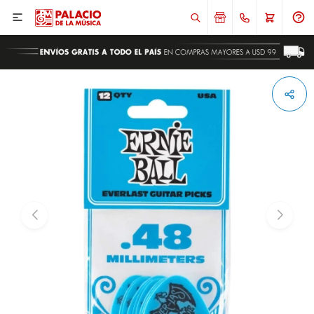

ENVIAR