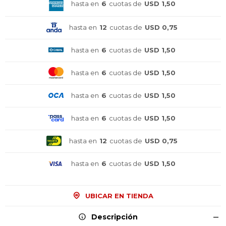
hasta en
6
cuotas de
USD 1,50
hasta en
12
cuotas de
USD 0,75
hasta en
6
cuotas de
USD 1,50
hasta en
6
cuotas de
USD 1,50
hasta en
6
cuotas de
USD 1,50
hasta en
6
cuotas de
USD 1,50
hasta en
12
cuotas de
USD 0,75
hasta en
6
cuotas de
USD 1,50
UBICAR EN TIENDA
¡Sumate a la forma más ágil de
¡Sumate a la forma más ágil de
¡Sumate a la forma más ágil de
comprar!
comprar!
comprar!
Descripción