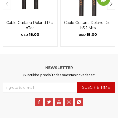
Cable Guitarra Roland Ric-
Cable Guitarra Roland Ric-
b3aa
b3 1 Mts
18,00
18,00
USD
USD
NEWSLETTER
¡Suscribite y recibí todas nuestras novedades!
SUSCRIBIRME




