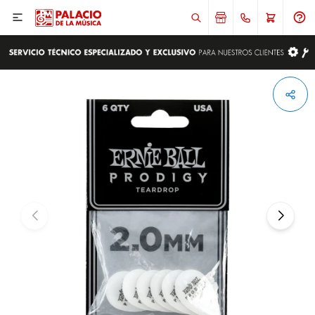

ENVIAR