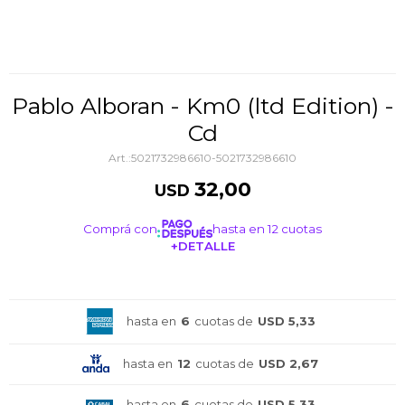
Pablo Alboran - Km0 (ltd Edition) -
Cd
5021732986610-5021732986610
32,00
USD
Comprá con
hasta en 12 cuotas
+DETALLE
¡ME INTERESA!
hasta en
6
cuotas de
USD 5,33
hasta en
12
cuotas de
USD 2,67
hasta en
6
cuotas de
USD 5,33