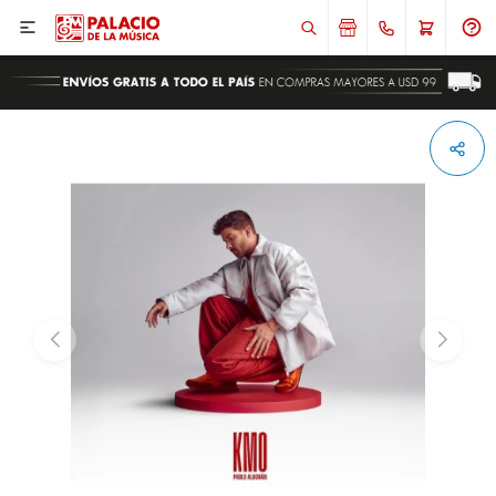

ENVIAR