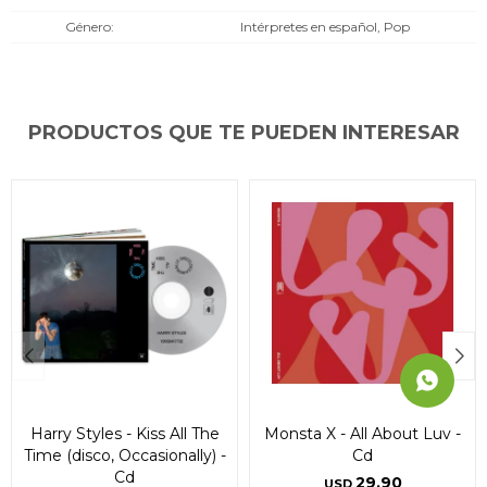
* sujeto a aprobación crediticia. El monto disponible
* sujeto a aprobación crediticia. El monto disponible
* sujeto a aprobación crediticia. El monto disponible
Género
Intérpretes en español, Pop
puede variar por comercio
puede variar por comercio
puede variar por comercio
Día
Día
Día
Mes
Mes
Mes
Año
Año
Año
Continuar
Continuar
Continuar
PRODUCTOS QUE TE PUEDEN INTERESAR
Harry Styles - Kiss All The
Monsta X - All About Luv -
Time (disco, Occasionally) -
Cd
Cd
29,90
USD