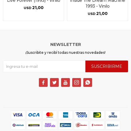
Live Forever (1993) - Vinilo
Inside The Dream Machine
1993 - Vinilo
21,00
USD
21,00
USD
NEWSLETTER
¡Suscribite y recibí todas nuestras novedades!
SUSCRIBIRME




