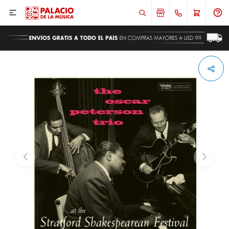

ENVIAR